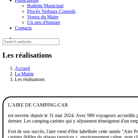
Publications
Bulletin Municipal
Procès Verbaux Conseils
Voeux du Maire
Un peu d'histoire
Contacts
Les réalisations
Accueil
La Mairie
Les réalisations
L'AIRE DE CAMPING-CAR
est ouverte depuis le 31 mai 2024. Avec 989 voyageurs accueillis pou
dernier. Les camping-caristes qui y séjournent témoignent d'un emp
Fort de son succès, l'aire vient d'être labellisée cette année "Aire
caristes fidèles du réseau (services +, environnement calme, note cli