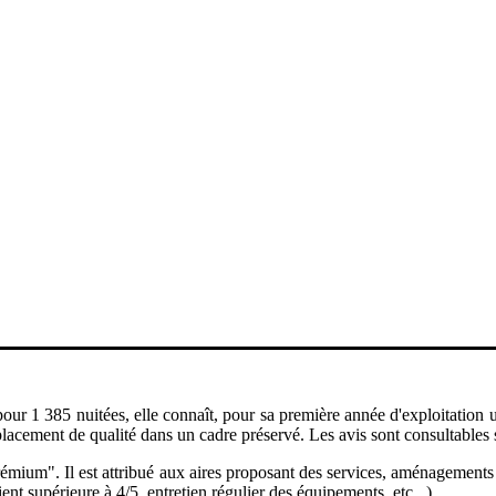
r 1 385 nuitées, elle connaît, pour sa première année d'exploitation une
lacement de qualité dans un cadre préservé. Les avis sont consultables 
 Prémium". Il est attribué aux aires proposant des services, aménagement
ent supérieure à 4/5, entretien régulier des équipements, etc...).